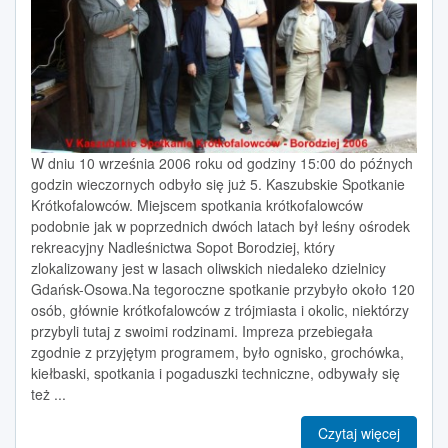
W dniu 10 września 2006 roku od godziny 15:00 do późnych
godzin wieczornych odbyło się już 5. Kaszubskie Spotkanie
Krótkofalowców. Miejscem spotkania krótkofalowców
podobnie jak w poprzednich dwóch latach był leśny ośrodek
rekreacyjny Nadleśnictwa Sopot Borodziej, który
zlokalizowany jest w lasach oliwskich niedaleko dzielnicy
Gdańsk-Osowa.Na tegoroczne spotkanie przybyło około 120
osób, głównie krótkofalowców z trójmiasta i okolic, niektórzy
przybyli tutaj z swoimi rodzinami. Impreza przebiegała
zgodnie z przyjętym programem, było ognisko, grochówka,
kiełbaski, spotkania i pogaduszki techniczne, odbywały się
też ...
Czytaj więcej