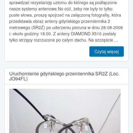
sprawdzać rezystancję uziomu do którego są podłączone
nasze systemy antenowe.No cóź, żeby nie były to tylko
puste słowa, proszę spojrzeć na załączoną fotografię, która
przedstawia obraz anteny gdyńskiego przemiennika 2
metrowego (SR2Z) po uderzeniu pioruna w dniu 28-08-2006
r. około godziny 18.00. Z anteny DIAMOND X510 zostały
tylko strzępy rozrzucone po całym dachu. Na szczęście ...
Czytaj więcej
Uruchomienie gdyńskiego przemiennika SR2Z (Loc.
JO94FL)