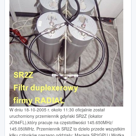
W dniu 18-10-2005 r. około 11:30 oficjalnie został
uruchomiony przemiennik gdyński SR2Z (lokator
JO94FL),który pracuje na częstotliwości 145.650MHz/
145.050MHz. Przemiennik SR2Z to dzieło przede wszystkim
kilku członków naszego oddziału: Macieja SP2GPU i Wojtka