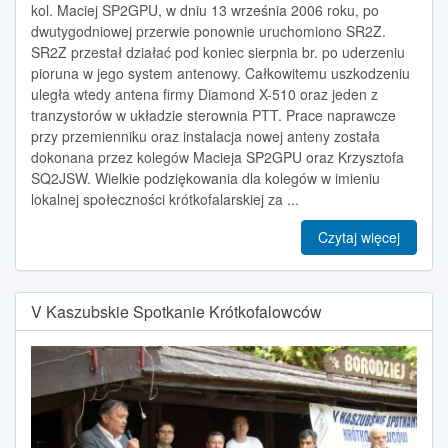
kol. Maciej SP2GPU, w dniu 13 września 2006 roku, po
dwutygodniowej przerwie ponownie uruchomiono SR2Z.
SR2Z przestał działać pod koniec sierpnia br. po uderzeniu
pioruna w jego system antenowy. Całkowitemu uszkodzeniu
uległa wtedy antena firmy Diamond X-510 oraz jeden z
tranzystorów w układzie sterownia PTT. Prace naprawcze
przy przemienniku oraz instalacja nowej anteny została
dokonana przez kolegów Macieja SP2GPU oraz Krzysztofa
SQ2JSW. Wielkie podziękowania dla kolegów w imieniu
lokalnej społeczności krótkofalarskiej za ...
Czytaj więcej
V Kaszubskie Spotkanie Krótkofalowców