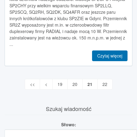
SP2CHY przy wielkim wsparciu finansowym SP2LLQ,
SP2SCQ, SQ2RH, SQ2DK, SQ4AFR oraz jeszcze paru
innych krótkofalowców z klubu SP2ZIE w Gdyni. Przemiennik
SR2Z wyposażony jest m.in. w czteroobwodowy filtr
duplexerowy firmy RADIAL i nadaje mocą 10 W. Przemiennik
zainstalowany jest na wieżowcu ok. 150 m.n.p.m. w jednej z
...
Czytaj więcej
<<
<
19
20
21
22
Szukaj wiadomość
Słowo: