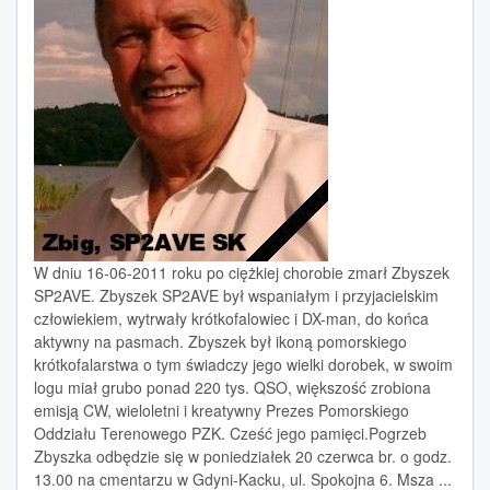
W dniu 16-06-2011 roku po ciężkiej chorobie zmarł Zbyszek
SP2AVE. Zbyszek SP2AVE był wspaniałym i przyjacielskim
człowiekiem, wytrwały krótkofalowiec i DX-man, do końca
aktywny na pasmach. Zbyszek był ikoną pomorskiego
krótkofalarstwa o tym świadczy jego wielki dorobek, w swoim
logu miał grubo ponad 220 tys. QSO, większość zrobiona
emisją CW, wieloletni i kreatywny Prezes Pomorskiego
Oddziału Terenowego PZK. Cześć jego pamięci.Pogrzeb
Zbyszka odbędzie się w poniedziałek 20 czerwca br. o godz.
13.00 na cmentarzu w Gdyni-Kacku, ul. Spokojna 6. Msza ...